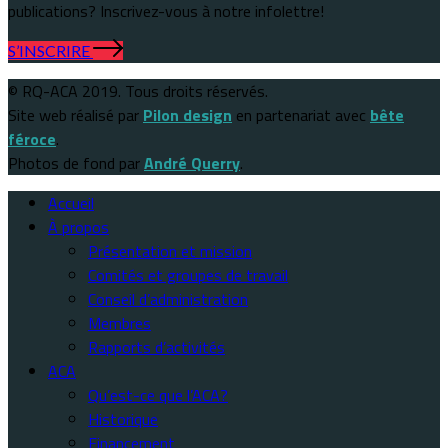
publications? Inscrivez-vous à notre infolettre!
S’INSCRIRE
© RQ-ACA 2019. Tous droits réservés.
Site web réalisé par
Pilon design
en partenariat avec
bête
féroce
.
Photos de fond par
André Querry
.
Accueil
À propos
Présentation et mission
Comités et groupes de travail
Conseil d’administration
Membres
Rapports d’activités
ACA
Qu’est-ce que l’ACA?
Historique
Financement