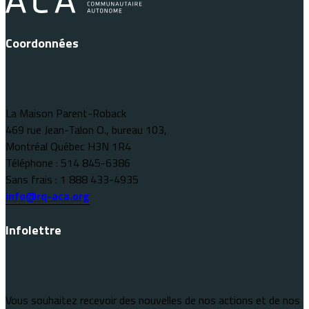
Coordonnées
La Maison Parent-Roback
469 rue Jean-Talon O., bureau 103,
Montréal Québec H3N 1R4
Téléphone : 514 845-6386
Sans frais : 1 888 433-4935
info@rq-aca.org
Infolettre
Vous souhaitez recevoir des nouvelles de nos actions et de nos