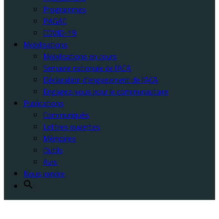
Programmes
PAGAC
COVID-19
Mobilisations
Mobilisations en cours
Semaine nationale de l’ACA
Déclaration d’engagement de l’ACA
Engagez-vous pour le communautaire
Publications
Communiqués
Lettres ouvertes
Mémoires
Outils
Avis
Nous joindre
La Maison Parent-Roback 469 rue Jean-Talon O., bureau numéro 103, Montréal Québec H3N 1R4 Téléphone : 514 845-6386 Sans frais : 1 888 433-4935
info@rq-aca.org