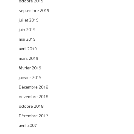
octobre 2019
septembre 2019
juillet 2019
juin 2019
mai 2019
avril 2019
mars 2019
février 2019
Infolettre
janvier 2019
Décembre 2018
Vous souhaitez recevoir des nouvelles de nos
novembre 2018
actions et de nos publications? Inscrivez-vous à
octobre 2018
notre infolettre!
Décembre 2017
avril 2007