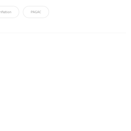
nflation
PAGAC
Coordonnées
La Maison Parent-Roback
469 rue Jean-Talon O., bureau 103,
Montréal Québec H3N 1R4
Téléphone : 514 845-6386
Sans frais : 1 888 433-4935